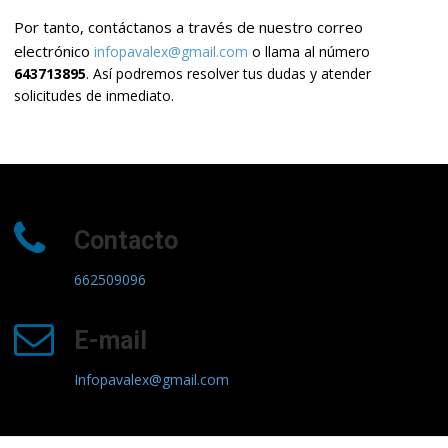
Por tanto, contáctanos a través de nuestro correo
electrónico
infopavalex@gmail.com
o llama al número
643713895
. Así podremos resolver tus dudas y atender
solicitudes de inmediato.
Contacto
662509096
E-mail
Infopavalex@gmail.com