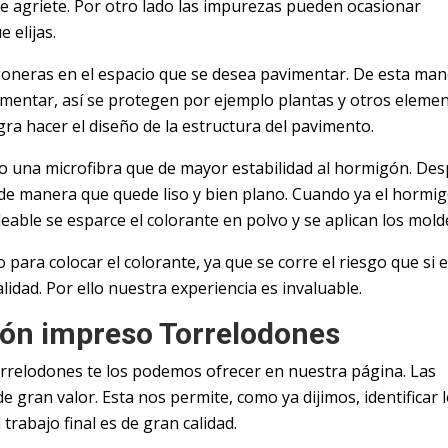
e agriete. Por otro lado las impurezas pueden ocasionar
 elijas.
goneras en el espacio que se desea pavimentar. De esta ma
imentar, así se protegen por ejemplo plantas y otros elemen
ra hacer el diseño de la estructura del pavimento.
o una microfibra que de mayor estabilidad al hormigón. De
e de manera que quede liso y bien plano. Cuando ya el hormi
able se esparce el colorante en polvo y se aplican los mold
para colocar el colorante, ya que se corre el riesgo que si e
dad. Por ello nuestra experiencia es invaluable.
gón impreso Torrelodones
rrelodones te los podemos ofrecer en nuestra página. Las
e gran valor. Esta nos permite, como ya dijimos, identificar 
rabajo final es de gran calidad.