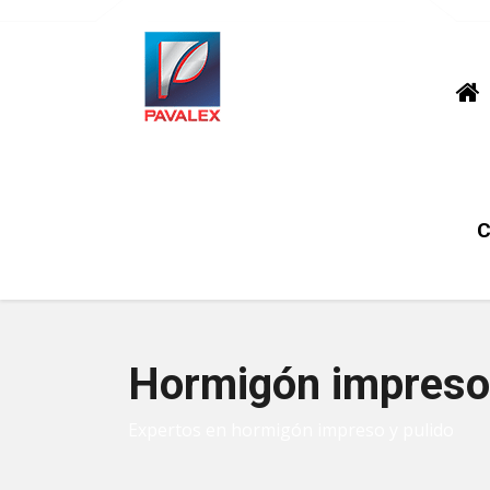
C
Hormigón impreso
Expertos en hormigón impreso y pulido