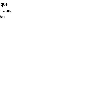
o que
or aun,
des