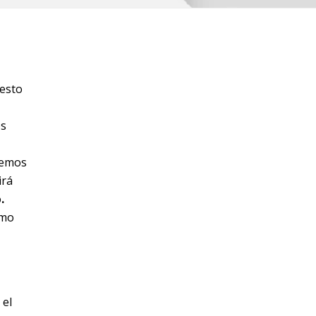
 esto
os
emos
irá
o
.
omo
 el