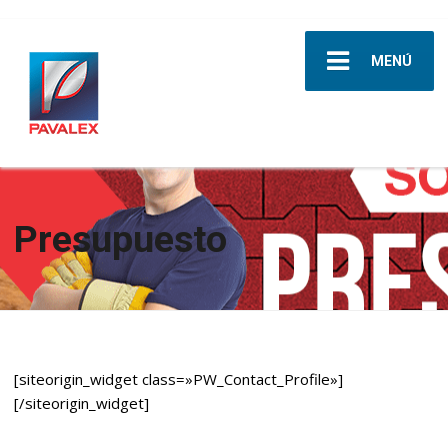
MENÚ
Presupuesto
[siteorigin_widget class=»PW_Contact_Profile»]
[/siteorigin_widget]