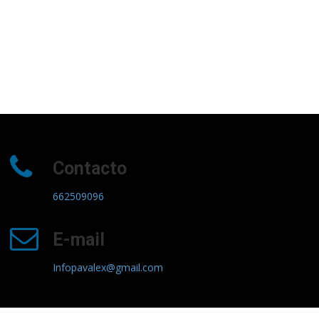
Contacto
662509096
E-mail
Infopavalex@gmail.com