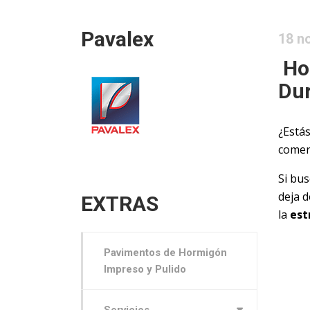
Pavalex
18 n
Hor
Dur
¿Está
comer
Si bus
deja d
EXTRAS
la
est
Pavimentos de Hormigón
Impreso y Pulido