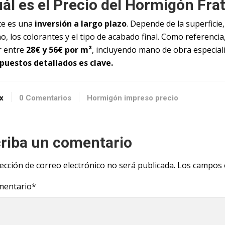
ál es el Precio del Hormigón Fr
te es una
inversión a largo plazo
. Depende de la superficie
o, los colorantes y el tipo de acabado final. Como referenci
r entre
28€ y 56€ por m²
, incluyendo mano de obra especial
puestos detallados es clave.
x
0 Comentarios
Hormigón impreso precio
riba un comentario
ección de correo electrónico no será publicada.
Los campos 
mentario
*