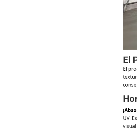
El 
El pro
textur
conseg
Hor
¡Abso
UV. E
visual