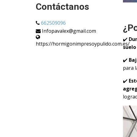
Contáctanos
662509096
¿Po
Infopavalex@gmail.com
✔️
Dur
https://hormigonimpresoypulido.com.es/
suelo
✔️
Baj
para l
✔️
Est
agreg
logra