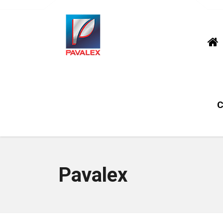
C
Pavalex