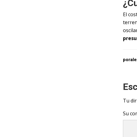
¿Cu
El cos
terren
oscila
presu
porale
Esc
Tu dir
Su co